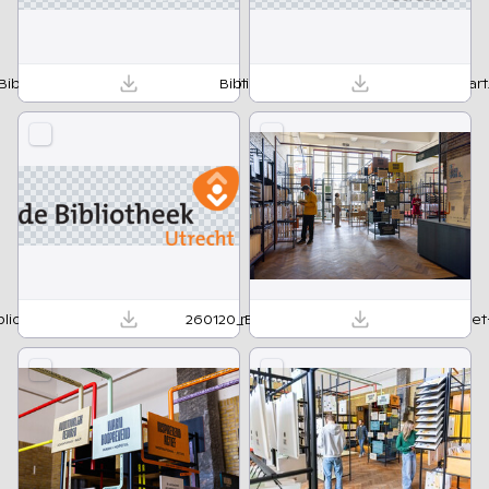
Bibliotheek_Utrecht_logo_RGB wit.ai
Bibliotheek_Utrecht_logo_RGB zwart.
bliotheek_Utrecht_logo_RGB kleur.png
260120_Boekenspektakel_IsabelleCornet-