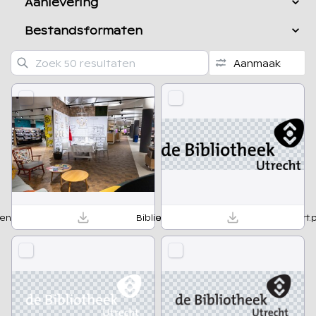
Aanlevering
Bestandsformaten
n eten wij zijn Overvecht_IsabelleCornet-19.jpg
Bibliotheek_Utrecht_logo_RGB zwart.