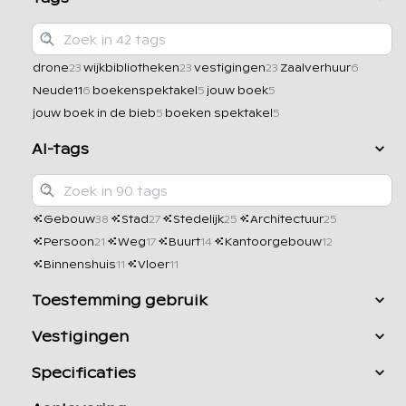
drone
wijkbibliotheken
vestigingen
Zaalverhuur
23
23
23
6
Neude11
boekenspektakel
jouw boek
6
5
5
jouw boek in de bieb
boeken spektakel
5
5
AI-tags
Gebouw
Stad
Stedelijk
Architectuur
38
27
25
25
Persoon
Weg
Buurt
Kantoorgebouw
21
17
14
12
Binnenshuis
Vloer
11
11
Toestemming gebruik
Vestigingen
Specificaties